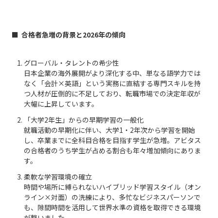
■
合格者急増の背景と2026年の傾向
グローバル・タレントの希少性
日本企業の海外展開がより深化する中、単なる語学力では
なく「会計×英語」という実務に直結する専門スキルを持
つ人材が圧倒的に不足しており、転職市場での決定年収が
大幅に上昇しています。
「大学2年生」からの早期学習の一般化
就職活動の早期化に伴い、大学1・2年次から学習を開始
し、卒業までに全科目合格を目指す学生が急増。アビタス
の合格者のうち学生が占める割合も年々増加傾向にありま
す。
柔軟な学習環境の確立
時間や場所に縛られないハイブリッド学習スタイル（オン
ライン×対面）の洗練により、多忙なビジネスパーソンで
も、隙間時間を活用して世界水準の資格を取得できる環境
が整いました。